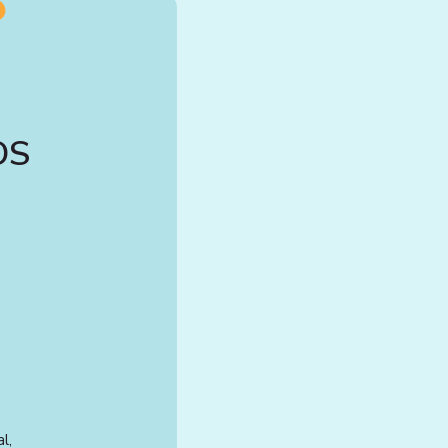
OS
l,