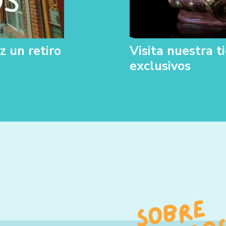
z un retiro
Visita nuestra 
exclusivos