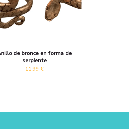
nillo de bronce en forma de
serpiente
11,99
€