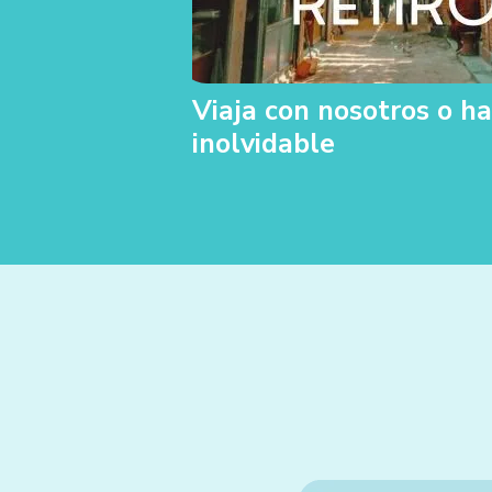
Viaja con nosotros o ha
inolvidable