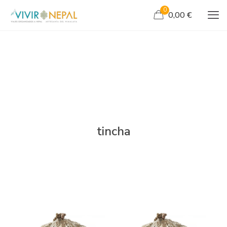
0
0,00 €
tincha