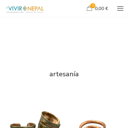
0
0,00 €
artesanía