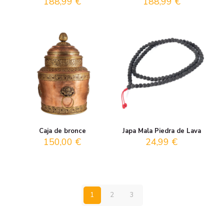
188,99
€
188,99
€
Caja de bronce
Japa Mala Piedra de Lava
150,00
€
24,99
€
1
2
3