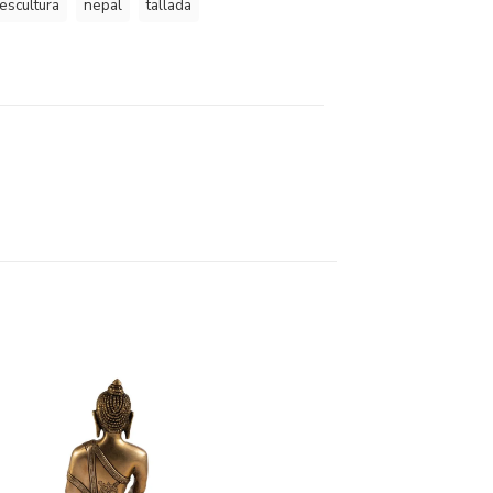
escultura
nepal
tallada
n
partir