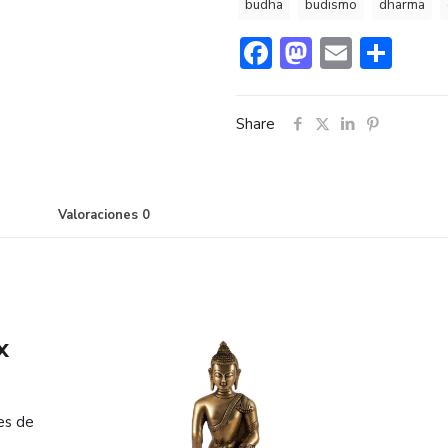
budha
budismo
dharma
Facebook
Mastodo
Email
Com
Share
Valoraciones
0
x
es de