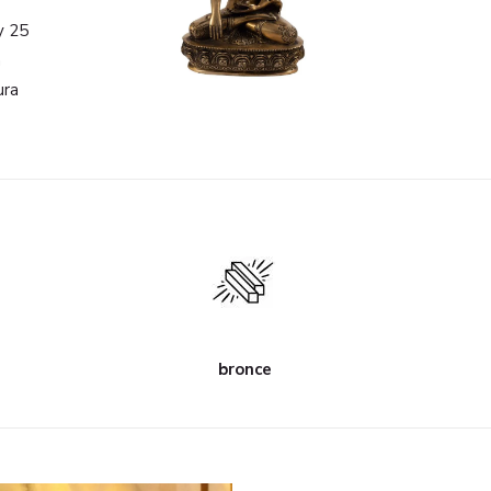
y 25
n
ura
bronce