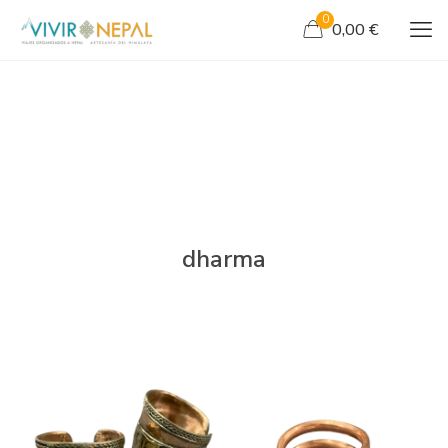
0
0,00 €
dharma