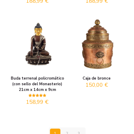
188,99
€
188,99
€
Buda terrenal policromático
Caja de bronce
(con sello del Monasterio)
150,00
€
21cm x 14cm x 9cm
158,99
€
Valorado
con
5.00
de 5
1
2
3