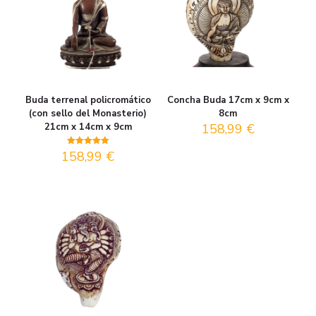
Buda terrenal policromático
Concha Buda 17cm x 9cm x
(con sello del Monasterio)
8cm
21cm x 14cm x 9cm
158,99
€
158,99
€
Valorado
con
5.00
de 5