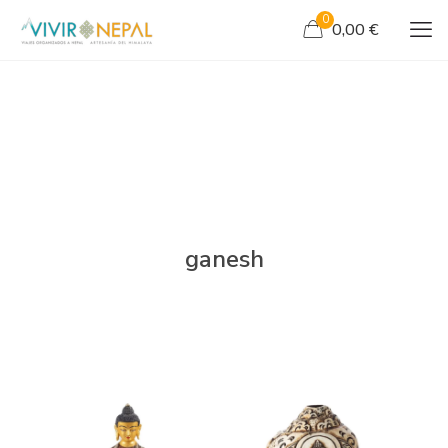
0
0,00 €
ganesh