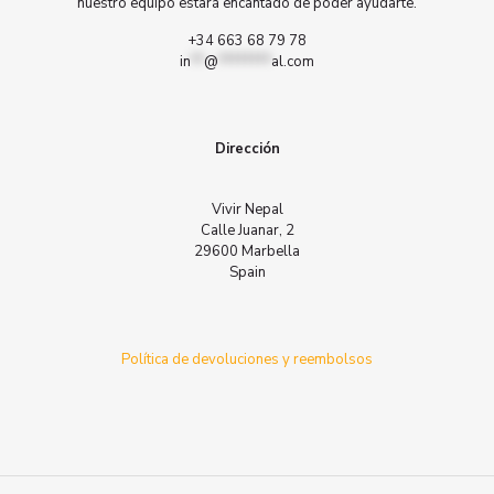
nuestro equipo estará encantado de poder ayudarte.
+34 663 68 79 78
in
**
@
********
al.com
Dirección
Vivir Nepal
Calle Juanar, 2
29600 Marbella
Spain
Política de devoluciones y reembolsos