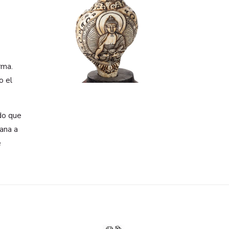
rma.
o el
do que
vana a
e