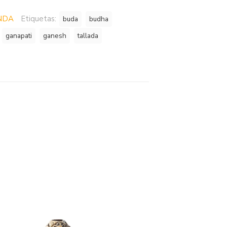
NDA
Etiquetas:
buda
budha
ganapati
ganesh
tallada
n
partir