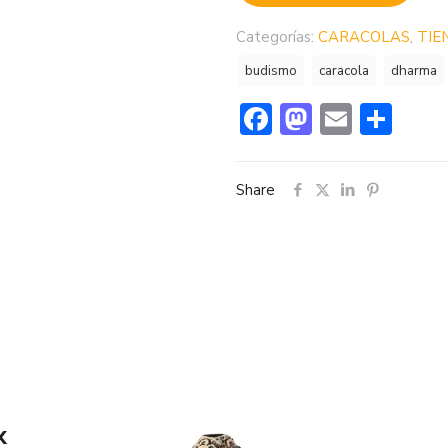
Categorías:
CARACOLAS
,
TIE
budismo
caracola
dharma
Facebook
Mastodo
Email
Com
Share
x