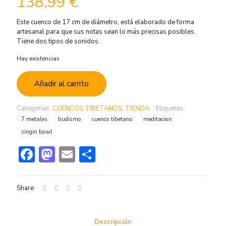
138,99
€
Este cuenco de 17 cm de diámetro, está elaborado de forma
artesanal para que sus notas sean lo más precisas posibles.
Tiene dos tipos de sonidos.
Hay existencias
Añadir al carrito
Categorías:
CUENCOS TIBETANOS
,
TIENDA
Etiquetas:
7 metales
budismo
cuenco tibetano
meditacion
singin bowl
Facebook
Mastodon
Email
Compartir
Share
Descripción