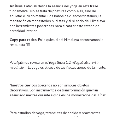
Análisis:
Patañjali define la esencia del yoga en esta frase
fundamental. No se trata de posturas complejas, sino de
aquietar el ruido mental. Los baños de cuencos tibetanos, la
meditación en monasterios budistas y el silencio del Himalaya
son herramientas poderosas para alcanzar este estado de
serenidad interior.
Copy para redes:
En la quietud del Himalaya encontramos la
respuesta 🧘‍♀️
Patañjali nos revela en el Yoga Sūtra 1.2:
«Yogaś citta-vṛtti-
nirodhaḥ»
– El yoga es el cese de las fluctuaciones de la mente.
Nuestros cuencos tibetanos no son simples objetos
decorativos. Son instrumentos de transformación que han
silenciado mentes durante siglos en los monasterios del Tíbet.
Para estudios de yoga, terapeutas de sonido y practicantes