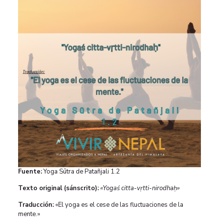
Fuente:
Yoga Sūtra de Patañjali 1.2
Texto original (sánscrito):
«Yogaś citta-vṛtti-nirodhaḥ»
Traducción:
«El yoga es el cese de las fluctuaciones de la
mente.»