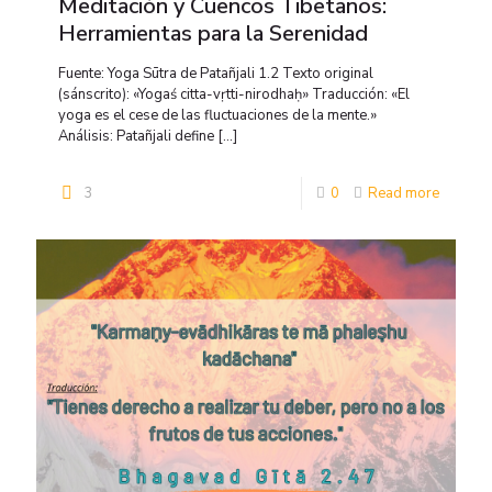
Meditación y Cuencos Tibetanos:
Herramientas para la Serenidad
Fuente: Yoga Sūtra de Patañjali 1.2 Texto original
(sánscrito): «Yogaś citta-vṛtti-nirodhaḥ» Traducción: «El
yoga es el cese de las fluctuaciones de la mente.»
Análisis: Patañjali define
[…]
3
0
Read more