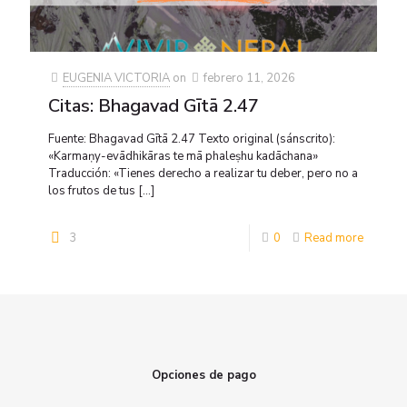
EUGENIA VICTORIA
on
febrero 11, 2026
Citas: Bhagavad Gītā 2.47
Fuente: Bhagavad Gītā 2.47 Texto original (sánscrito):
«Karmaṇy-evādhikāras te mā phaleṣhu kadāchana»
Traducción: «Tienes derecho a realizar tu deber, pero no a
los frutos de tus
[…]
3
0
Read more
Opciones de pago