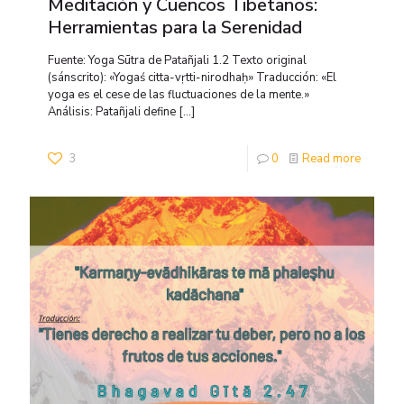
Meditación y Cuencos Tibetanos:
Herramientas para la Serenidad
Fuente: Yoga Sūtra de Patañjali 1.2 Texto original
(sánscrito): «Yogaś citta-vṛtti-nirodhaḥ» Traducción: «El
yoga es el cese de las fluctuaciones de la mente.»
Análisis: Patañjali define
[…]
3
0
Read more