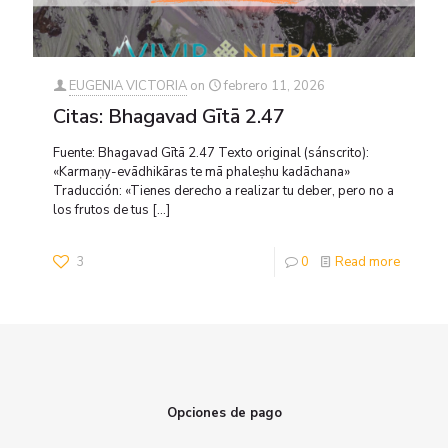
EUGENIA VICTORIA
on
febrero 11, 2026
Citas: Bhagavad Gītā 2.47
Fuente: Bhagavad Gītā 2.47 Texto original (sánscrito):
«Karmaṇy-evādhikāras te mā phaleṣhu kadāchana»
Traducción: «Tienes derecho a realizar tu deber, pero no a
los frutos de tus
[…]
3
0
Read more
Opciones de pago