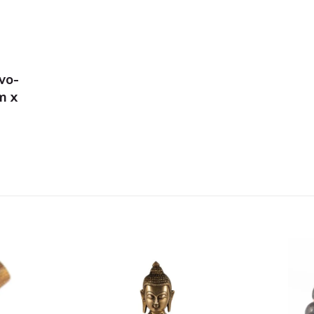
ivo-
m x