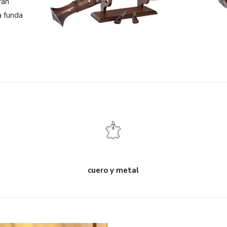
ran
a funda
cuero y metal