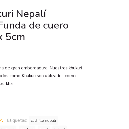
uri Nepalí
 Funda de cuero
x 5cm
lama de gran embergadura. Nuestros khukuri
cidos como Khukuri son utilizados como
Gurkha.
DA
Etiquetas:
cuchillo nepali