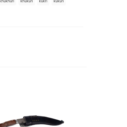
khukhuri
khukuri
kukri
kukuri
n
partir