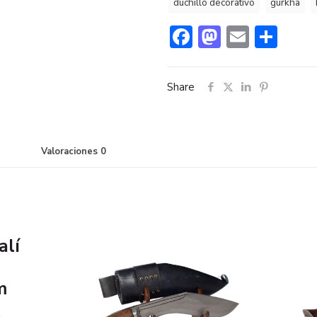
duchillo decorativo
gurkha
Facebook
Mastodo
Email
Com
Share
Valoraciones
0
alí
m