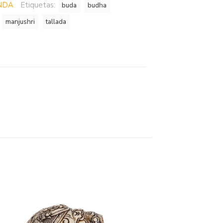
NDA
Etiquetas:
buda
budha
manjushri
tallada
n
partir