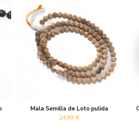
o
Mala Semilla de Loto pulida
24,99
€