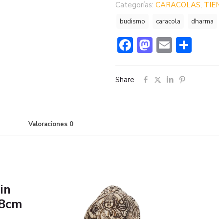
Categorías:
CARACOLAS
,
TIE
budismo
caracola
dharma
Facebook
Mastodo
Email
Com
Share
Valoraciones
0
in
x8cm