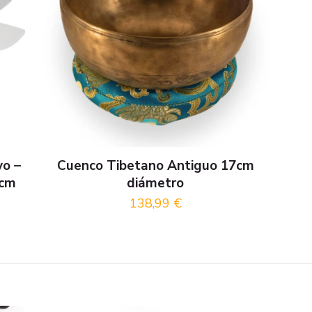
vo –
Cuenco Tibetano Antiguo 17cm
5cm
diámetro
138,99
€