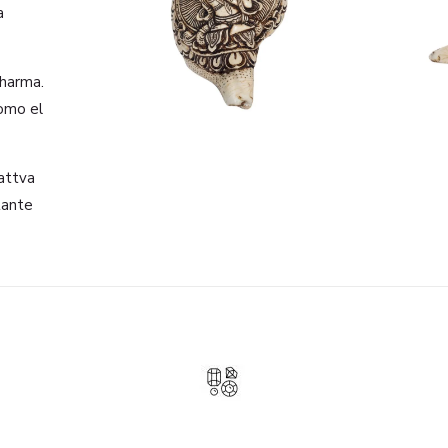
a
dharma.
omo el
attva
tante