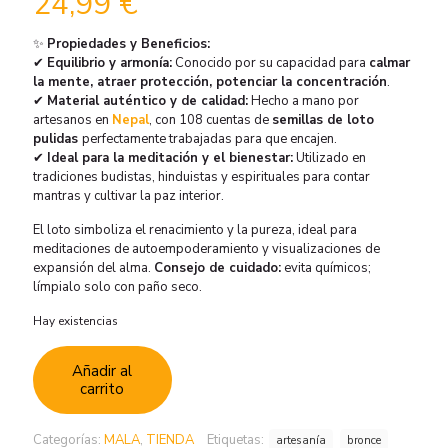
24,99
€
✨
Propiedades y Beneficios:
✔
Equilibrio y armonía:
Conocido por su capacidad para
calmar
la mente, atraer protección, potenciar la concentración
.
✔
Material auténtico y de calidad:
Hecho a mano por
artesanos en
Nepal
, con 108 cuentas de
semillas de loto
pulidas
perfectamente trabajadas para que encajen.
✔
Ideal para la meditación y el bienestar:
Utilizado en
tradiciones budistas, hinduistas y espirituales para contar
mantras y cultivar la paz interior.
El loto simboliza el renacimiento y la pureza, ideal para
meditaciones de autoempoderamiento y visualizaciones de
expansión del alma.
Consejo de cuidado:
evita químicos;
límpialo solo con paño seco.
Hay existencias
Añadir al
carrito
Categorías:
MALA
,
TIENDA
Etiquetas:
artesanía
bronce