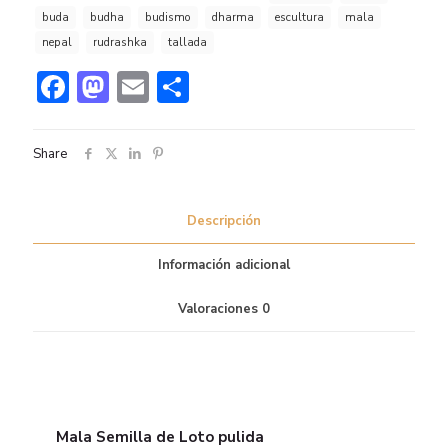
buda
budha
budismo
dharma
escultura
mala
nepal
rudrashka
tallada
Facebook
Mastodon
Email
Compartir
Share
Descripción
Información adicional
Valoraciones
0
Mala Semilla de Loto pulida