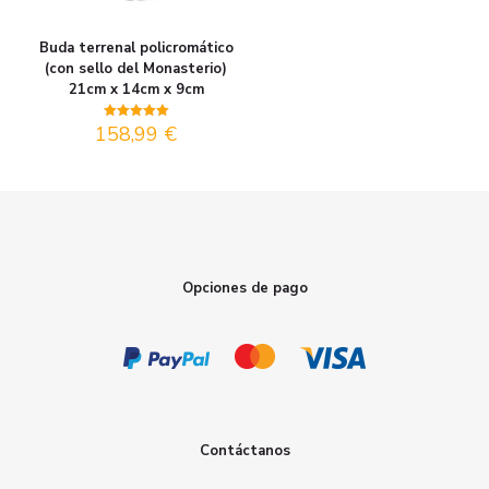
Buda terrenal policromático
(con sello del Monasterio)
21cm x 14cm x 9cm
158,99
€
Valorado
con
5.00
de 5
Opciones de pago
Contáctanos